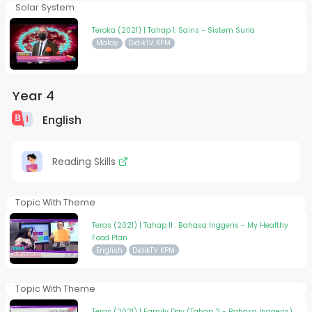
Solar System
Teroka (2021) | Tahap 1: Sains - Sistem Suria
Malay
DidikTV KPM
Year 4
English
Reading Skills
Topic With Theme
Teras (2021) | Tahap II : Bahasa Inggeris - My Healthy
Food Plan
English
DidikTV KPM
Topic With Theme
Teras (2021) | Family Day (Tahap 2 - Bahasa Inggeris)