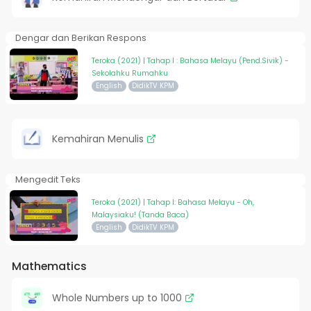
Dengar dan Berikan Respons
Teroka (2021) | Tahap I : Bahasa Melayu (Pend.Sivik) -
Sekolahku Rumahku
English
DidikTV KPM
Kemahiran Menulis
Mengedit Teks
Teroka (2021) | Tahap I: Bahasa Melayu - Oh,
Malaysiaku! (Tanda Baca)
English
DidikTV KPM
Mathematics
Whole Numbers up to 1000