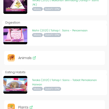
Teroka (2021) | Makanan Seimbang (Tahap 1- Sains
.PK)
Malay
DidikTV KPM
Digestion
Mahir (2021) | Tahap I : Sains - Pencernaan
Malay
DidikTV KPM
Animals
Eating Habits
Teroka (2021) | Tahap I: Sains - Tabiat Pemakanan
Haiwan
Malay
DidikTV KPM
Plants