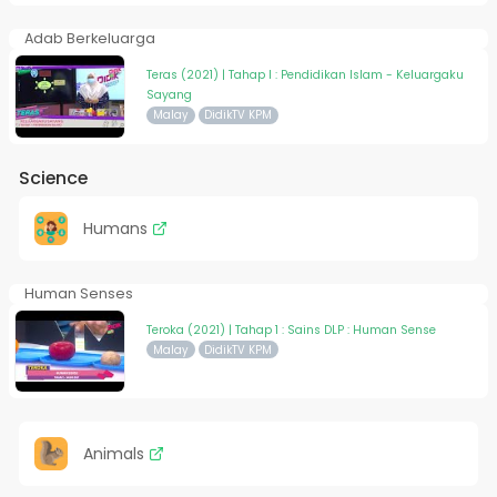
Adab Berkeluarga
Teras (2021) | Tahap I : Pendidikan Islam - Keluargaku
Sayang
Malay
DidikTV KPM
Science
Humans
Human Senses
Teroka (2021) | Tahap 1 : Sains DLP : Human Sense
Malay
DidikTV KPM
Animals