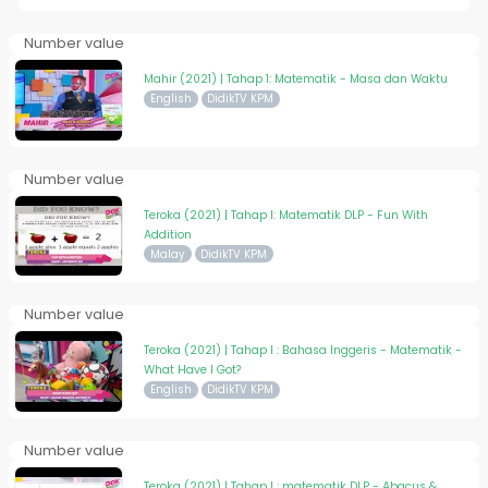
Number value
Mahir (2021) | Tahap 1: Matematik - Masa dan Waktu
English
DidikTV KPM
Number value
Teroka (2021) | Tahap I: Matematik DLP - Fun With
Addition
Malay
DidikTV KPM
Number value
Teroka (2021) | Tahap I : Bahasa Inggeris - Matematik -
What Have I Got?
English
DidikTV KPM
Number value
Teroka (2021) | Tahap I : matematik DLP - Abacus &