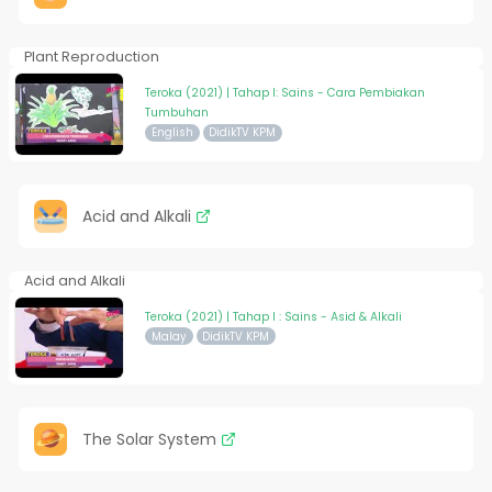
Plant Reproduction
Teroka (2021) | Tahap I: Sains - Cara Pembiakan
Tumbuhan
English
DidikTV KPM
Acid and Alkali
Acid and Alkali
Teroka (2021) | Tahap I : Sains - Asid & Alkali
Malay
DidikTV KPM
The Solar System