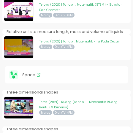
Teroka (2021) | Tahap I : Matematik (STEM) - Sukatan
Dan Geometri
Malay
DidikTV KPM
Relative units to measure length, mass and volume of liquids
Teroka (2021) | Tahap I: Matematik - Isi Padu Cecair
Malay
DidikTV KPM
Space
Three dimensional shapes
Teras (2021) | Ruang (Tahap 1 - Matematik RUang
Bentuk 3 Dimensi)
Malay
DidikTV KPM
Three dimensional shapes