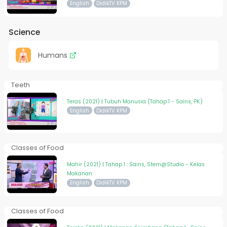
English
DidikTV KPM
Science
Humans
Teeth
Teras (2021) | Tubuh Manusia (Tahap 1 - Sains, PK)
English
DidikTV KPM
Classes of Food
Mahir (2021) | Tahap 1 : Sains, Stem@Studio - Kelas
Makanan
English
DidikTV KPM
Classes of Food