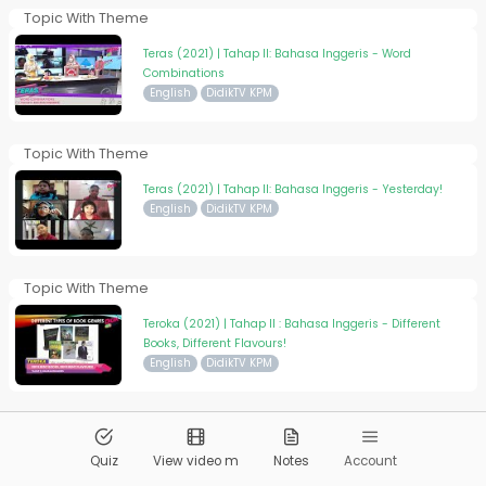
Topic With Theme
Teras (2021) | Tahap II: Bahasa Inggeris - Word
Combinations
English
DidikTV KPM
Topic With Theme
Teras (2021) | Tahap II: Bahasa Inggeris - Yesterday!
English
DidikTV KPM
Topic With Theme
Teroka (2021) | Tahap II : Bahasa Inggeris - Different
Books, Different Flavours!
English
DidikTV KPM
Topic With Theme
Teroka (2021) | Tahap II : Bahasa Inggeris - Different
Quiz
View video m
Notes
Account
Places