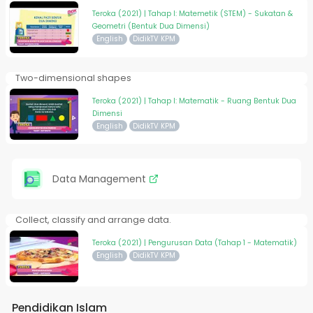
Teroka (2021) | Tahap I: Matemetik (STEM) - Sukatan &
Geometri (Bentuk Dua Dimensi)
English
DidikTV KPM
Two-dimensional shapes
Teroka (2021) | Tahap I: Matematik - Ruang Bentuk Dua
Dimensi
English
DidikTV KPM
Data Management
Collect, classify and arrange data.
Teroka (2021) | Pengurusan Data (Tahap 1 - Matematik)
English
DidikTV KPM
Pendidikan Islam