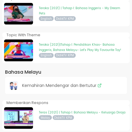
Teroka (2021) | Tahap I: Bahasa Inggeris - My Dream
Pets
English
DidikTV KPM
Topic With Theme
Teroka (2021)|Tahap I: Pendidikan Khas- Bahasa
Inggeris, Bahasa Melayu- Let's Play My Favourite Toy!
English
DidikTV KPM
Bahasa Melayu
Kemahiran Mendengar dan Bertutur
Memberikan Respons
Teras (2021) | Tahap I: Bahasa Melayu - Keluarga Diraja
Malay
DidikTV KPM