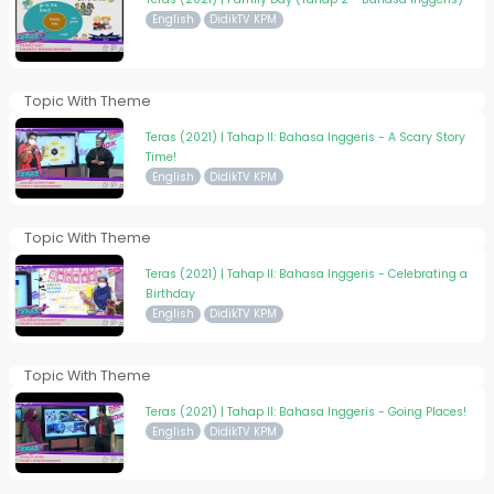
English
DidikTV KPM
Topic With Theme
Teras (2021) | Tahap II: Bahasa Inggeris - A Scary Story
Time!
English
DidikTV KPM
Topic With Theme
Teras (2021) | Tahap II: Bahasa Inggeris - Celebrating a
Birthday
English
DidikTV KPM
Topic With Theme
Teras (2021) | Tahap II: Bahasa Inggeris - Going Places!
English
DidikTV KPM