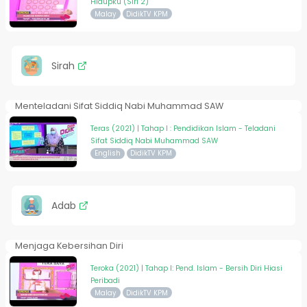
Hidupku (Siri 2)
Malay
DidikTV KPM
Sirah
Menteladani Sifat Siddiq Nabi Muhammad SAW
Teras (2021) | Tahap I : Pendidikan Islam - Teladani
Sifat Siddiq Nabi Muhammad SAW
English
DidikTV KPM
Adab
Menjaga Kebersihan Diri
Teroka (2021) | Tahap I: Pend. Islam - Bersih Diri Hiasi
Peribadi
Malay
DidikTV KPM