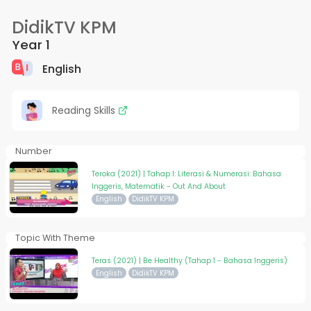
DidikTV KPM
Year 1
English
Reading Skills
Number
Teroka (2021) | Tahap I: Literasi & Numerasi: Bahasa
Inggeris, Matematik - Out And About
English
DidikTV KPM
Topic With Theme
Teras (2021) | Be Healthy (Tahap 1 - Bahasa Inggeris)
English
DidikTV KPM