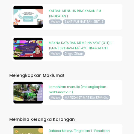
KAEDAH MENULIS RINGKASAN BM
TINGKATAN 1
Malay
SYARIFAH HAFIZAH BINTI S
MAKNA KATA DAN MEMBINA AYAT (3.1.1) |
TEMA 1 | BAHASA MELAYU TINGKATAN 1
Malay
Cikgu Zihan
Melengkapkan Maklumat
kemahiran menulis (melengkapkan
maklumat diri)
Malay
MAFIZOH BT MAT ISA KPM-Gu
Membina Kerangka Karangan
Bahasa Melayu Tingkatan 1 : Penulisan