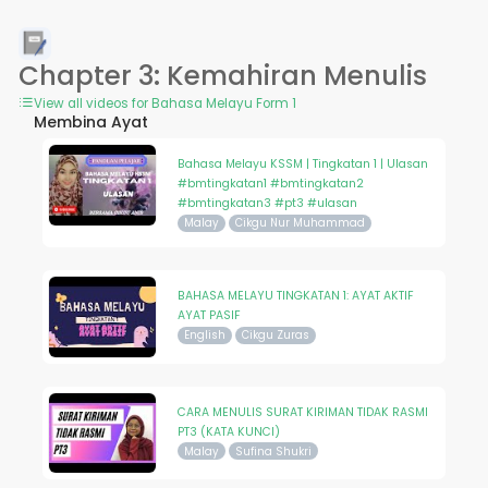
Chapter 3: Kemahiran Menulis
View all videos for Bahasa Melayu Form 1
Membina Ayat
Bahasa Melayu KSSM | Tingkatan 1 | Ulasan
#bmtingkatan1 #bmtingkatan2
#bmtingkatan3 #pt3 #ulasan
Malay
Cikgu Nur Muhammad
BAHASA MELAYU TINGKATAN 1: AYAT AKTIF
AYAT PASIF
English
Cikgu Zuras
CARA MENULIS SURAT KIRIMAN TIDAK RASMI
PT3 (KATA KUNCI)
Malay
Sufina Shukri