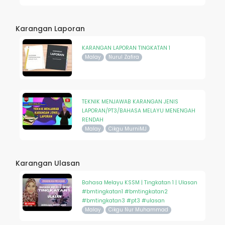
Karangan Laporan
KARANGAN LAPORAN TINGKATAN 1
Malay
Nurul Zafira
TEKNIK MENJAWAB KARANGAN JENIS
LAPORAN/PT3/BAHASA MELAYU MENENGAH
RENDAH
Malay
Cikgu MurniMJ
Karangan Ulasan
Bahasa Melayu KSSM | Tingkatan 1 | Ulasan
#bmtingkatan1 #bmtingkatan2
#bmtingkatan3 #pt3 #ulasan
Malay
Cikgu Nur Muhammad