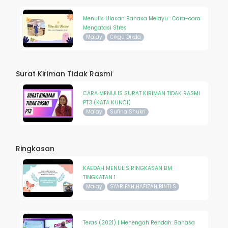
Menulis Ulasan Bahasa Melayu : Cara-cara
Mengatasi Stres
Malay
Cikgu Dikda
Surat Kiriman Tidak Rasmi
CARA MENULIS SURAT KIRIMAN TIDAK RASMI
PT3 (KATA KUNCI)
Malay
Sufina Shukri
Ringkasan
KAEDAH MENULIS RINGKASAN BM
TINGKATAN 1
Malay
SYARIFAH HAFIZAH BINTI S
Teras (2021) | Menengah Rendah: Bahasa