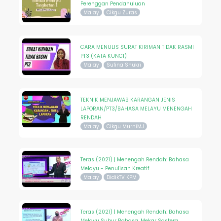
Perenggan Pendahuluan
Malay
Cikgu Zuras
CARA MENULIS SURAT KIRIMAN TIDAK RASMI
PT3 (KATA KUNCI)
Malay
Sufina Shukri
TEKNIK MENJAWAB KARANGAN JENIS
LAPORAN/PT3/BAHASA MELAYU MENENGAH
RENDAH
Malay
Cikgu MurniMJ
Teras (2021) | Menengah Rendah: Bahasa
Melayu - Penulisan Kreatif
Malay
DidikTV KPM
Teras (2021) | Menengah Rendah: Bahasa
Melayu Subur Bahasa, Mekar Sastera