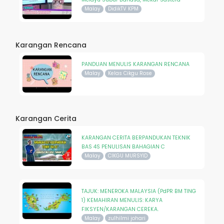
Malay
DidikTV KPM
Karangan Rencana
PANDUAN MENULIS KARANGAN RENCANA
Malay
Kelas Cikgu Rose
Karangan Cerita
KARANGAN CERITA BERPANDUKAN TEKNIK
BAS 4S PENULISAN BAHAGIAN C
Malay
CIKGU MURSYID
TAJUK: MENEROKA MALAYSIA (PdPR BM TING
1) KEMAHIRAN MENULIS: KARYA
FIKSYEN/KARANGAN CEREKA.
Malay
zulhilmi johari