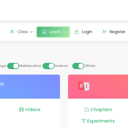
Class
Learn
Login
Register
age
Mathematics
Science
Others
yu
Videos
Chapters
Experiments