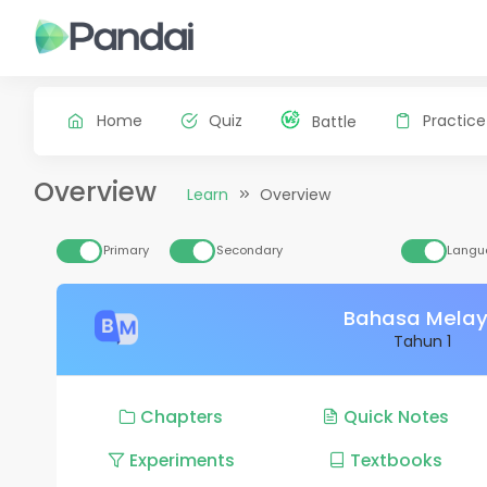
Home
Quiz
Practice
Battle
Overview
Learn
Overview
Primary
Secondary
Langu
Bahasa Mela
Tahun 1
Chapters
Quick Notes
Experiments
Textbooks