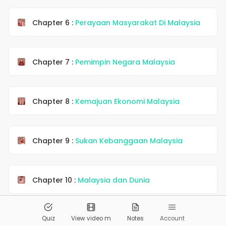
Chapter 6 :
Perayaan Masyarakat Di Malaysia
Chapter 7 :
Pemimpin Negara Malaysia
Chapter 8 :
Kemajuan Ekonomi Malaysia
Chapter 9 :
Sukan Kebanggaan Malaysia
Chapter 10 :
Malaysia dan Dunia
© 2026
Pandai.org
All Rights Reserved
Quiz
View video m
Notes
Account