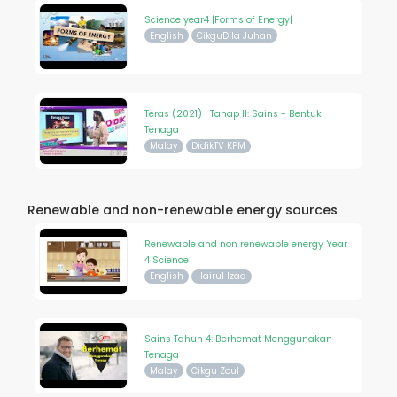
Science year4 |Forms of Energy|
English
CikguDila Juhan
Teras (2021) | Tahap II: Sains - Bentuk
Tenaga
Malay
DidikTV KPM
Renewable and non-renewable energy sources
Renewable and non renewable energy Year
4 Science
English
Hairul Izad
Sains Tahun 4: Berhemat Menggunakan
Tenaga
Malay
Cikgu Zoul