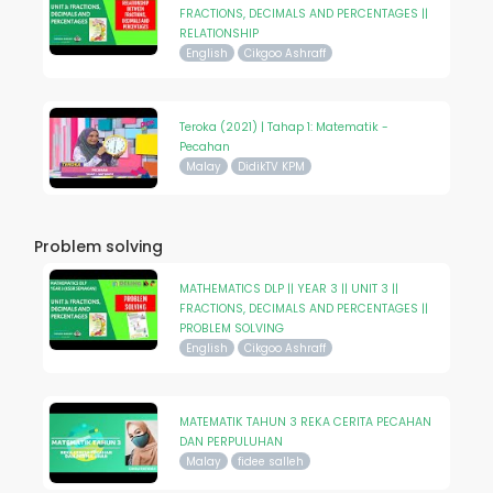
FRACTIONS, DECIMALS AND PERCENTAGES ||
RELATIONSHIP
English
Cikgoo Ashraff
Teroka (2021) | Tahap 1: Matematik -
Pecahan
Malay
DidikTV KPM
Problem solving
MATHEMATICS DLP || YEAR 3 || UNIT 3 ||
FRACTIONS, DECIMALS AND PERCENTAGES ||
PROBLEM SOLVING
English
Cikgoo Ashraff
MATEMATIK TAHUN 3 REKA CERITA PECAHAN
DAN PERPULUHAN
Malay
fidee salleh