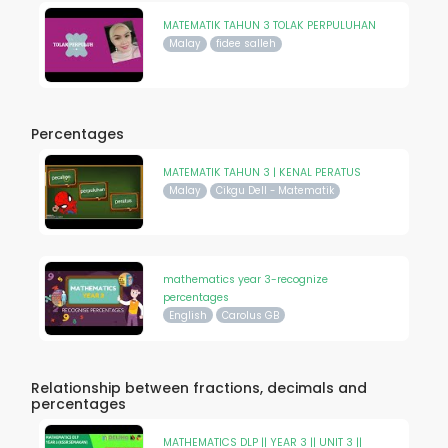
MATEMATIK TAHUN 3 TOLAK PERPULUHAN
Malay
fidee salleh
Percentages
MATEMATIK TAHUN 3 | KENAL PERATUS
Malay
Cikgu Dell - Matematik
mathematics year 3-recognize
percentages
English
Carolus GB
Relationship between fractions, decimals and
percentages
MATHEMATICS DLP || YEAR 3 || UNIT 3 ||