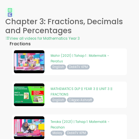
Chapter 3: Fractions, Decimals
and Percentages
View all videos for Mathematics Year 3
Fractions
Mahir (2021) | Tahap 1 : Matematik -
Peratus
English
DidikTV KPM
MATHEMATICS DLP || YEAR 3 || UNIT 3 ||
FRACTIONS
English
Cikgoo Ashraff
Teroka (2021) | Tahap 1: Matematik -
Pecahan
Malay
DidikTV KPM