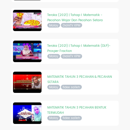
Teroka (2021) | Tahap I: Matematik -
Pecahan Wajar Dan Pecahan Setara
Malay
DidikTV KPM
Teroka (2021) | Tahap I: Matematik (DLP)-
Prosper Fraction
Malay
DidikTV KPM
MATEMATIK TAHUN 3 PECAHAN & PECAHAN
SETARA
Malay
fidee salleh
MATEMATIK TAHUN 3 PECAHAN BENTUK
TERMUDAH
Malay
fidee salleh