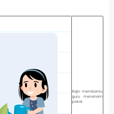
Rajin membantu
guru menanam
pokok