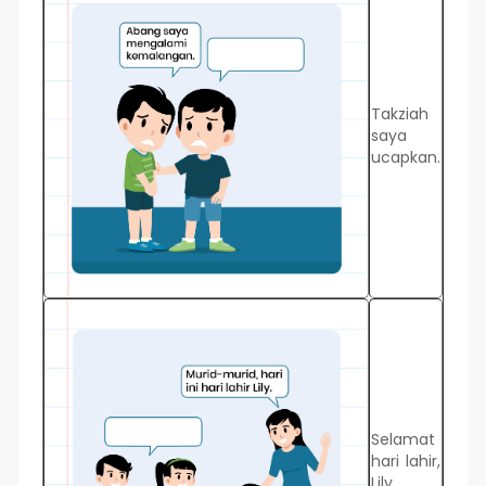
Takziah
saya
ucapkan.
Selamat
hari lahir,
Lily.