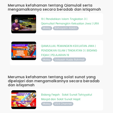
Merumus kefahaman tentang Qiamulail serta
mengamalkannya secara beradab dan istiqamah
19 | Pendidikan Islam Tingkatan 3 |
Qiamullail Pemangkin Kekuatan Jiwa | URA
Malay
Rohisyam Abidin
QIAMULLAIL PEMANGKIN KEKUATAN JIWA |
PENDIDIKAN ISLAM | TINGKATAN 3 | BIDANG
FIQAH | PELAJARAN 19
Malay
Ustazah Huda Rohmat
Merumus kefahaman tentang solat sunat yang
dipelajari dan mengamalkannya secara beradab
dan istiqamah
Bidang Feqah : Solat Sunat Tahiyyatul
Masjid dan Solat Sunat Hajat
Malay
US.K Channel