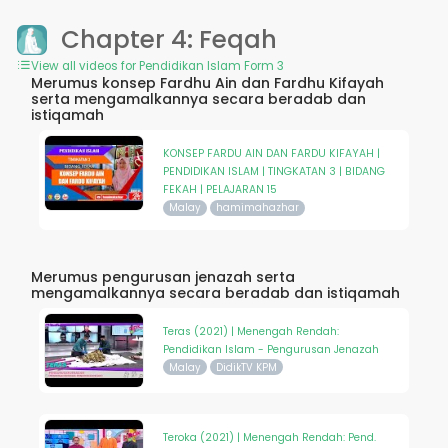
Chapter 4: Feqah
View all videos for Pendidikan Islam Form 3
Merumus konsep Fardhu Ain dan Fardhu Kifayah
serta mengamalkannya secara beradab dan
istiqamah
KONSEP FARDU AIN DAN FARDU KIFAYAH |
PENDIDIKAN ISLAM | TINGKATAN 3 | BIDANG
FEKAH | PELAJARAN 15
Malay
hamimahazhar
Merumus pengurusan jenazah serta
mengamalkannya secara beradab dan istiqamah
Teras (2021) | Menengah Rendah:
Pendidikan Islam - Pengurusan Jenazah
Malay
DidikTV KPM
Teroka (2021) | Menengah Rendah: Pend.