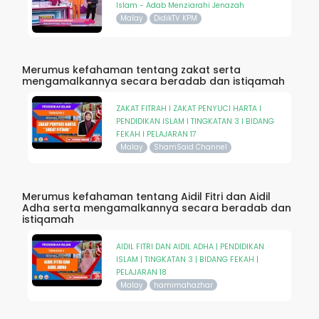
Islam - Adab Menziarahi Jenazah
Malay
DidikTV KPM
Merumus kefahaman tentang zakat serta
mengamalkannya secara beradab dan istiqamah
ZAKAT FITRAH I ZAKAT PENYUCI HARTA I
PENDIDIKAN ISLAM I TINGKATAN 3 I BIDANG
FEKAH I PELAJARAN 17
Malay
ShamSaid Channel
Merumus kefahaman tentang Aidil Fitri dan Aidil
Adha serta mengamalkannya secara beradab dan
istiqamah
AIDIL FITRI DAN AIDIL ADHA | PENDIDIKAN
ISLAM | TINGKATAN 3 | BIDANG FEKAH |
PELAJARAN 18
Malay
hamimahazhar