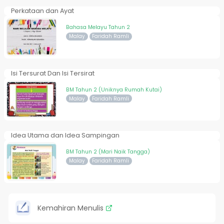
Perkataan dan Ayat
Bahasa Melayu Tahun 2
Malay
Faridah Ramli
Isi Tersurat Dan Isi Tersirat
BM Tahun 2 (Uniknya Rumah Kutai)
Malay
Faridah Ramli
Idea Utama dan Idea Sampingan
BM Tahun 2 (Mari Naik Tangga)
Malay
Faridah Ramli
Kemahiran Menulis