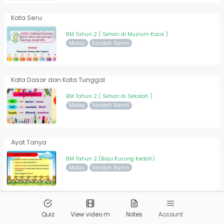
Kata Seru
BM Tahun 2 ( Sehari di Muzium Kaca )
Malay
Faridah Ramli
Kata Dasar dan Kata Tunggal
BM Tahun 2 ( Sehari di Sekolah )
Malay
Faridah Ramli
Ayat Tanya
BM Tahun 2 (Baju Kurung Kedah)
Malay
Faridah Ramli
© 2026
Pandai.org
All Rights Reserved
Quiz
View video m
Notes
Account