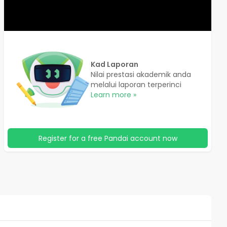
Kad Laporan
Nilai prestasi akademik anda
melalui laporan terperinci
Learn more »
Register for a free Pandai account now