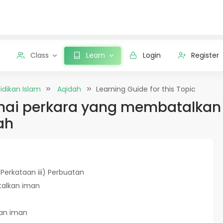
Class
Learn
Login
Register
idikan Islam
Aqidah
Learning Guide for this Topic
i perkara yang membatalkan 
ah
Perkataan iii) Perbuatan
alkan iman
an iman