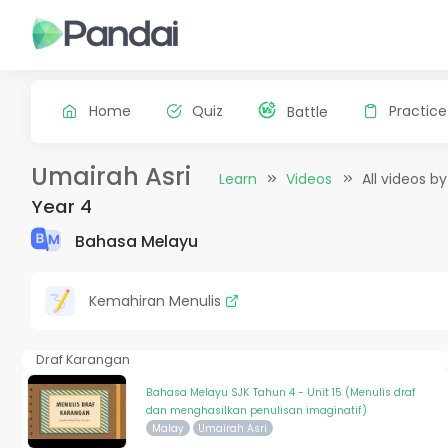
Home
Quiz
Practice
Battle
Umairah Asri
Learn
Videos
All videos b
Year 4
Bahasa Melayu
Kemahiran Menulis
Draf Karangan
Bahasa Melayu SJK Tahun 4 - Unit 15 (Menulis draf
dan menghasilkan penulisan imaginatif)
Malay
Umairah Asri