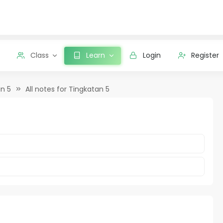
Class
Learn
Login
Register
n 5
All notes for Tingkatan 5