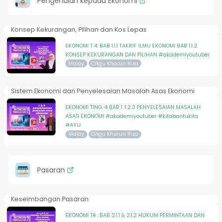
Pengenalan kepada Ekonomi
Konsep Kekurangan, Pilihan dan Kos Lepas
EKONOMI T 4: BAB 1.1.1 TAKRIF ILMU EKONOMI BAB 1.1.2
KONSEP KEKURANGAN DAN PILIHAN #akademiyoutuber
Malay
Cikgu Kharun Niza
Sistem Ekonomi dan Penyelesaian Masalah Asas Ekonomi
EKONOMI TING. 4 BAB 1 :1.2.3 PENYELESAIAN MASALAH
ASAS EKONOMI #akademiyoutuber #kitabantukita
#AYU
Malay
Cikgu Kharun Niza
Pasaran
Keseimbangan Pasaran
EKONOMI T4 : BAB 2.1.1 & 2.1.2 HUKUM PERMINTAAN DAN