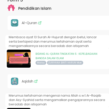
Pendidikan Islam
Al-Quran
Membaca ayat 13 Surah Al-Hujurat dengan betul, lancar
serta bertajwid dan merumus kefahaman ayat serta
mengamalkannya secara beradab dan istiqamah
BIDANG AL-QURAN TINGKATAN 5 : KEPELBAGAIAN
BANGSA DALAM ISLAM
Malay
ZURIYANA BINTI HARUN Moe
Aqidah
Merumus kefahaman mengenai nama Allah s.w.t Ar-Raqiib
dan Asy-Syahiid serta mengamalkan pengajarannya secara
beradab dan istiqamah