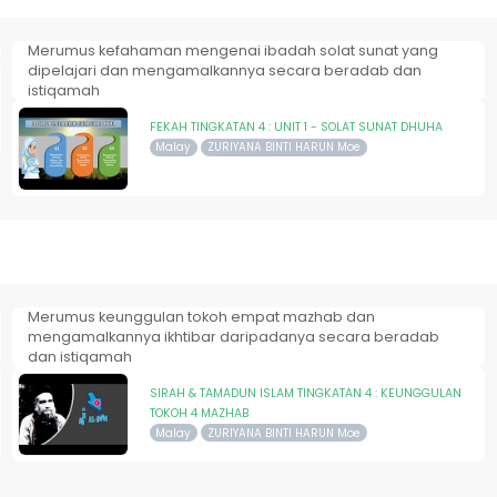
Merumus kefahaman mengenai ibadah solat sunat yang
dipelajari dan mengamalkannya secara beradab dan
istiqamah
FEKAH TINGKATAN 4 : UNIT 1 - SOLAT SUNAT DHUHA
Malay
ZURIYANA BINTI HARUN Moe
Merumus keunggulan tokoh empat mazhab dan
mengamalkannya ikhtibar daripadanya secara beradab
dan istiqamah
SIRAH & TAMADUN ISLAM TINGKATAN 4 : KEUNGGULAN
TOKOH 4 MAZHAB
Malay
ZURIYANA BINTI HARUN Moe