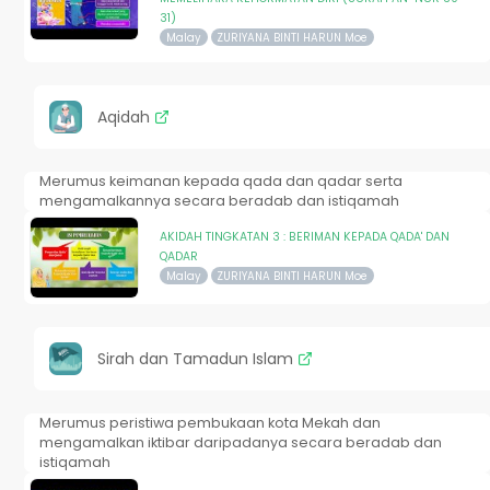
31)
Malay
ZURIYANA BINTI HARUN Moe
Aqidah
Merumus keimanan kepada qada dan qadar serta
mengamalkannya secara beradab dan istiqamah
AKIDAH TINGKATAN 3 : BERIMAN KEPADA QADA' DAN
QADAR
Malay
ZURIYANA BINTI HARUN Moe
Sirah dan Tamadun Islam
Merumus peristiwa pembukaan kota Mekah dan
mengamalkan iktibar daripadanya secara beradab dan
istiqamah