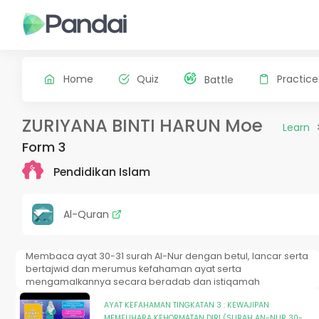
Home
Quiz
Practice
Battle
ZURIYANA BINTI HARUN Moe
Learn
Form 3
Pendidikan Islam
Al-Quran
Membaca ayat 30-31 surah Al-Nur dengan betul, lancar serta
bertajwid dan merumus kefahaman ayat serta
mengamalkannya secara beradab dan istiqamah
AYAT KEFAHAMAN TINGKATAN 3 : KEWAJIPAN
MEMELIHARA KEHORMATAN DIRI (SURAH AN-NUR 30-