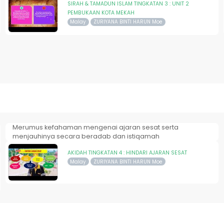
SIRAH & TAMADUN ISLAM TINGKATAN 3 : UNIT 2
PEMBUKAAN KOTA MEKAH
Malay
ZURIYANA BINTI HARUN Moe
Merumus kefahaman mengenai ajaran sesat serta
menjauhinya secara beradab dan istiqamah
AKIDAH TINGKATAN 4 : HINDARI AJARAN SESAT
Malay
ZURIYANA BINTI HARUN Moe