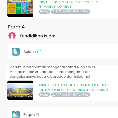
SIRAH & TAMADUN ISLAM TINGKATAN 3 : UNIT 1
PERJANJIAN HUDAIBIAH
Malay
ZURIYANA BINTI HARUN Moe
Form 4
Pendidikan Islam
Aqidah
Merumus kefahaman mengenai nama Allah s.w.t Al-
Muntaqim dan Al-Jabbaar serta mengamalkan
pengajarannya secara beradab dan istiqamah
AKIDAH TINGKATAN 4 : ALLAH SWT MAHA PEMBALAS
DAN MAHA PERKASA (AL-MUNTAQIM & AL-JABBAR)
Malay
ZURIYANA BINTI HARUN Moe
Feqah