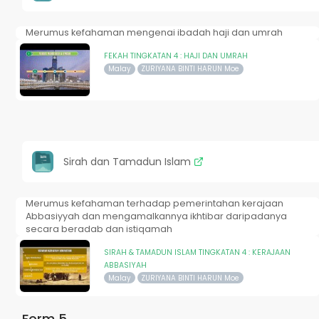
Merumus kefahaman mengenai ibadah haji dan umrah
FEKAH TINGKATAN 4 : HAJI DAN UMRAH
Malay
ZURIYANA BINTI HARUN Moe
Sirah dan Tamadun Islam
Merumus kefahaman terhadap pemerintahan kerajaan
Abbasiyyah dan mengamalkannya ikhtibar daripadanya
secara beradab dan istiqamah
SIRAH & TAMADUN ISLAM TINGKATAN 4 : KERAJAAN
ABBASIYAH
Malay
ZURIYANA BINTI HARUN Moe
Form 5