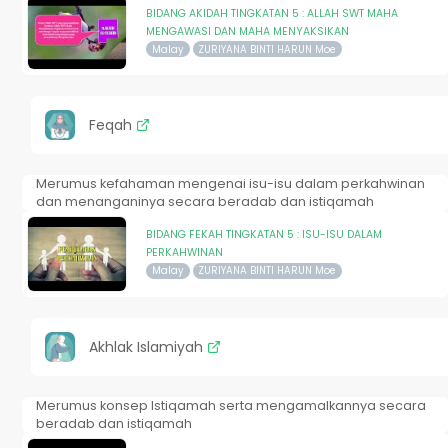
BIDANG AKIDAH TINGKATAN 5 : ALLAH SWT MAHA
MENGAWASI DAN MAHA MENYAKSIKAN
Malay
ZURIYANA BINTI HARUN Moe
Feqah
Merumus kefahaman mengenai isu-isu dalam perkahwinan
dan menanganinya secara beradab dan istiqamah
BIDANG FEKAH TINGKATAN 5 : ISU-ISU DALAM
PERKAHWINAN
Malay
ZURIYANA BINTI HARUN Moe
Akhlak Islamiyah
Merumus konsep Istiqamah serta mengamalkannya secara
beradab dan istiqamah