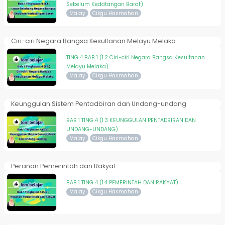
Sebelum Kedatangan Barat)
Malay
Cikgu Hasmahan
Ciri-ciri Negara Bangsa Kesultanan Melayu Melaka
TING 4 BAB 1 (1.2 Ciri-ciri Negara Bangsa Kesultanan
Melayu Melaka)
Malay
Cikgu Hasmahan
Keunggulan Sistem Pentadbiran dan Undang-undang
BAB 1 TING 4 (1.3 KEUNGGULAN PENTADBIRAN DAN
UNDANG-UNDANG)
Malay
Cikgu Hasmahan
Peranan Pemerintah dan Rakyat
BAB 1 TING 4 (1.4 PEMERINTAH DAN RAKYAT)
Malay
Cikgu Hasmahan