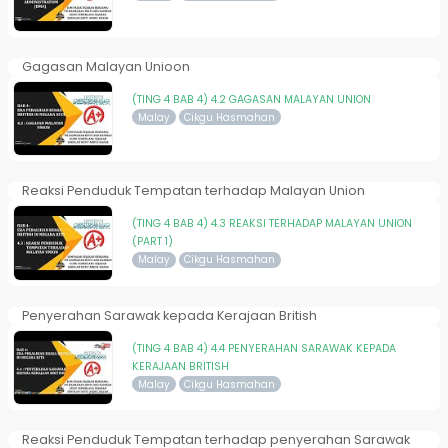
Gagasan Malayan Unioon
(TING 4 BAB 4) 4.2 GAGASAN MALAYAN UNION
Malay
Cikgu Hasmahan
Reaksi Penduduk Tempatan terhadap Malayan Union
(TING 4 BAB 4) 4.3 REAKSI TERHADAP MALAYAN UNION
(PART 1)
Malay
Cikgu Hasmahan
Penyerahan Sarawak kepada Kerajaan British
(TING 4 BAB 4) 4.4 PENYERAHAN SARAWAK KEPADA
KERAJAAN BRITISH
Malay
Cikgu Hasmahan
Reaksi Penduduk Tempatan terhadap penyerahan Sarawak