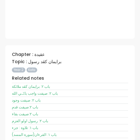
Chapter : عقيدة
Topic : برايمان کڤد رسول
Year 2
Kafa
Related notes
باب ٢: برايمان کڤد ملائکة
باب ٢: صيفت واجب باݢي الله
باب ٢: صيفت وجود
باب ٢:صيفت قدم
باب ٢:صيفت بقاء
باب ٢: رسول اولو العزم
باب ١: تلاوة : جزء
(سورة المسد)باب ١: القرءان