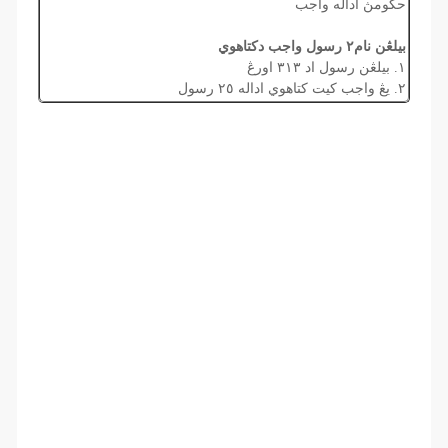
حكومڽ اداله واجب
بيلڠن نام٢ رسول واجب دكتاهوي
١. بيلڠن رسول اد ٣١٣ اورڠ
٢. يڠ واجب كيت كتاهوي اداله ٢٥ رسول