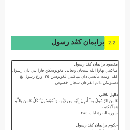
برايمان کڤد رسول
2.2
مقصود برايمان كڤد رسول
مڽاكيني بهاوا الله سبحان وتعالى مڠوتوسكن ڤارا نبي دان رسول
كڤد اومت مأنسي دان مڽاكيني ڤڠوتوسن ٢٥ اورڠ رسول يڠ
دسبوتكن دالم القرءان سچارا خصوص
داليل ناقلي
ءَامَنَ ٱلرَّسُولُ بِمَآ أُنزِلَ إِلَيْهِ مِن رَّبِّهِۦ وَٱلْمُؤْمِنُونَ ۚ كُلٌّ ءَامَنَ بِٱللَّهِ
وَمَلَـٰٓئِكَتِهِۦ
سوره البقرة ايات ٢٨٥
حكوم برايمان كڤد رسول