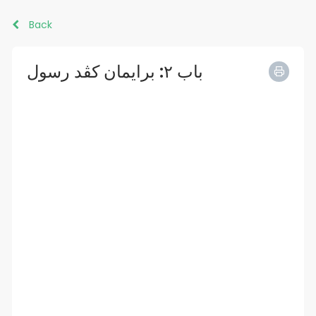
Back
باب ٢: برايمان کڤد رسول