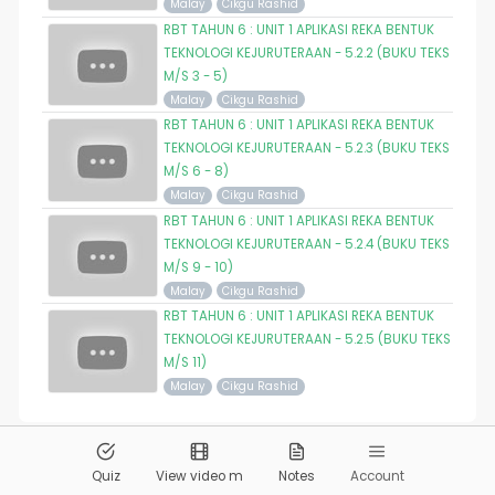
Malay
Cikgu Rashid
RBT TAHUN 6 : UNIT 1 APLIKASI REKA BENTUK
TEKNOLOGI KEJURUTERAAN - 5.2.2 (BUKU TEKS
M/S 3 - 5)
Malay
Cikgu Rashid
RBT TAHUN 6 : UNIT 1 APLIKASI REKA BENTUK
TEKNOLOGI KEJURUTERAAN - 5.2.3 (BUKU TEKS
M/S 6 - 8)
Malay
Cikgu Rashid
RBT TAHUN 6 : UNIT 1 APLIKASI REKA BENTUK
TEKNOLOGI KEJURUTERAAN - 5.2.4 (BUKU TEKS
M/S 9 - 10)
Malay
Cikgu Rashid
RBT TAHUN 6 : UNIT 1 APLIKASI REKA BENTUK
TEKNOLOGI KEJURUTERAAN - 5.2.5 (BUKU TEKS
M/S 11)
Malay
Cikgu Rashid
© 2026
Pandai.org
All Rights Reserved
Quiz
View video m
Notes
Account