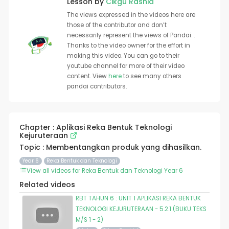
Lesson by
Cikgu Rashid
The views expressed in the videos here are
those of the contributor and don’t
necessarily represent the views of Pandai. .
Thanks to the video owner for the effort in
making this video. You can go to their
youtube channel for more of their video
content. View
here
to see many others
pandai contributors.
Chapter : Aplikasi Reka Bentuk Teknologi
Kejuruteraan
Topic : Membentangkan produk yang dihasilkan.
Year 6
Reka Bentuk dan Teknologi
View all videos for Reka Bentuk dan Teknologi Year 6
Related videos
RBT TAHUN 6 : UNIT 1 APLIKASI REKA BENTUK
TEKNOLOGI KEJURUTERAAN - 5.2.1 (BUKU TEKS
M/S 1 - 2)