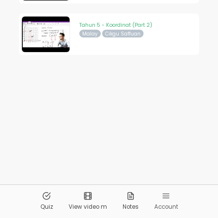
Tahun 5 - Koordinat (Part 2)
Malay
Cikgu Saffuan
© 2026
Pandai.org
All Rights Reserved
Quiz
View video m
Notes
Account