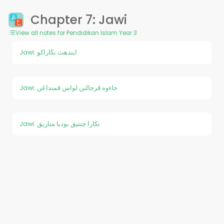
Chapter 7: Jawi
View all notes for Pendidikan Islam Year 3
Jawi: ايندهث نڬاراكو
Jawi: جاءوه ڤرجالنن لواس ڤمنداڠن
Jawi: نڬارا چنتيق بوديا مناريق