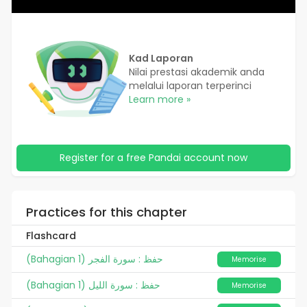
Kad Laporan
Nilai prestasi akademik anda
melalui laporan terperinci
Learn more »
Register for a free Pandai account now
Practices for this chapter
Flashcard
(Bahagian 1) حفظ : سورة الفجر
Memorise
(Bahagian 1) حفظ : سورة الليل
Memorise