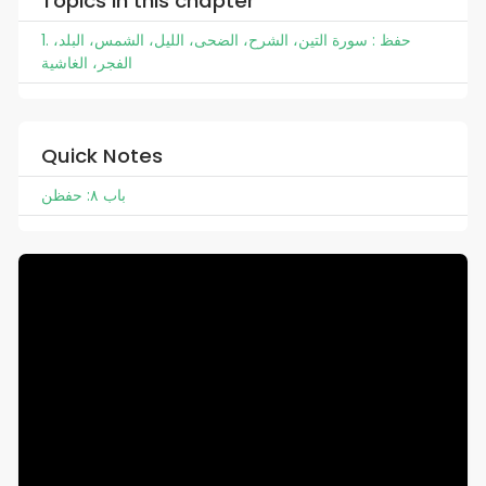
Topics in this chapter
1. حفظ : سورة التين، الشرح، الضحى، الليل، الشمس، البلد،
الفجر، الغاشية
Quick Notes
باب ٨: حفظن