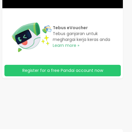
Tebus eVoucher
Tebus ganjaran untuk
meghargai kerja keras anda
Learn more »
Register for a free Pandai account now