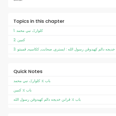
Topics in this chapter
1. کلوارݢ نبي محمد
2. کنبين
3. خديجه دالم کهيدوڤن رسول الله : ايستري, صحابت, ککاسيه, ڤمبنتو
Quick Notes
باب ٤: کلوارݢ نبي محمد
باب ٤: کنبين
باب ٤: ڤرانن خديجه دالم کهيدوڤن رسول الله