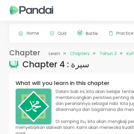
Home
Quiz
Practice
Battle
Chapter
Learn
Chapters
Tahun 3
Kaf
Chapter 4 : سيرة
What will you learn in this chapter
Dalam bab ini, kita akan belajar te
membincangkan peristiwa penting da
dan peranannya sebagai nabi. Kita j
diterimanya dan bagaimana dia meny
Di samping itu, kita akan mengkaji p
menyebarkan dakwah Islam. Kami akan meneroka kualit
awal.