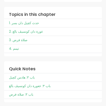
Topics in this chapter
1. حدث کچيل دان بسر
2. عورة دان کونسيڤ بالغ
3. صلاة فرض
4. تيمم
Quick Notes
باب ٣: هادس كچيل
باب ٣: ععورة دان کونسيڤ بالغ
باب ٣: صلاة فرض