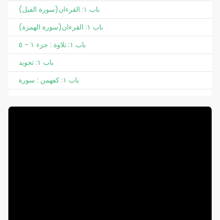
(سورة الفيل)باب ١: القرءان
(سورة الهمزة)باب ١: القرءان
باب ١: تلاوة : جزء ١ - ٥
باب ١: تجويد
باب ١: کفهمن : سورة