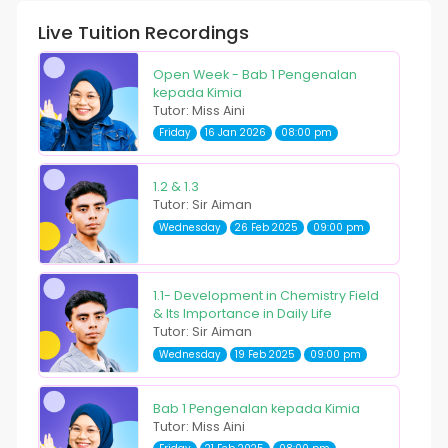
Live Tuition Recordings
Open Week - Bab 1 Pengenalan
kepada Kimia
Tutor: Miss Aini
Friday
16 Jan 2026
08:00 pm
1.2 & 1.3
Tutor: Sir Aiman
Wednesday
26 Feb 2025
09:00 pm
1.1- Development in Chemistry Field
& Its Importance in Daily Life
Tutor: Sir Aiman
Wednesday
19 Feb 2025
09:00 pm
Bab 1 Pengenalan kepada Kimia
Tutor: Miss Aini