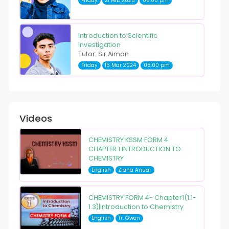
Friday
21 Feb 2025
08:00 pm
Introduction to Scientific
Investigation
Tutor: Sir Aiman
Friday
15 Mar 2024
08:00 pm
Videos
CHEMISTRY KSSM FORM 4
CHAPTER 1 INTRODUCTION TO
CHEMISTRY
English
Ziana Anuar
CHEMISTRY FORM 4- Chapter1(1.1-
1.3)|Introduction to Chemistry
English
Tr. Gwen