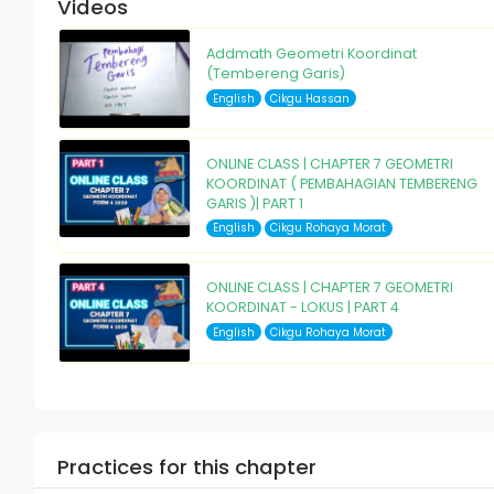
Videos
Addmath Geometri Koordinat
(Tembereng Garis)
English
Cikgu Hassan
ONLINE CLASS | CHAPTER 7 GEOMETRI
KOORDINAT ( PEMBAHAGIAN TEMBERENG
GARIS )| PART 1
English
Cikgu Rohaya Morat
ONLINE CLASS | CHAPTER 7 GEOMETRI
KOORDINAT - LOKUS | PART 4
English
Cikgu Rohaya Morat
Practices for this chapter