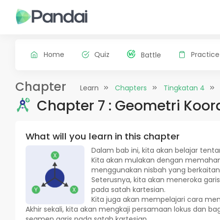
Home
Quiz
Practice
Battle
Chapter
Learn
Chapters
Tingkatan 4
Chapter 7 : Geometri Koor
What will you learn in this chapter
Dalam bab ini, kita akan belajar tent
Kita akan mulakan dengan memaham
menggunakan nisbah yang berkaitan
Seterusnya, kita akan meneroka garis
pada satah kartesian.
Kita juga akan mempelajari cara men
Akhir sekali, kita akan mengkaji persamaan lokus dan
segmen garis pada satah kartesian.