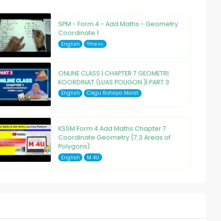
SPM - Form 4 - Add Maths - Geometry
Coordinate 1
English
Ymx+c
ONLINE CLASS | CHAPTER 7 GEOMETRI
KOORDINAT (LUAS POLIGON )| PART 3
English
Cikgu Rohaya Morat
KSSM Form 4 Add Maths Chapter 7
Coordinate Geometry (7.3 Areas of
Polygons)
English
M 4U