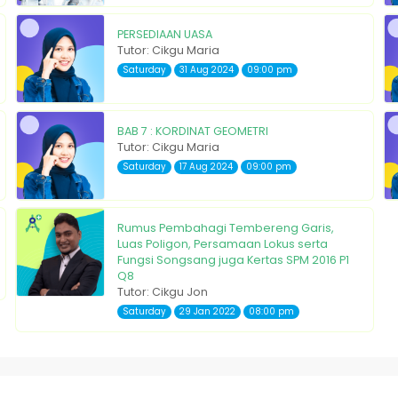
PERSEDIAAN UASA
Tutor: Cikgu Maria
Saturday
31 Aug 2024
09:00 pm
BAB 7 : KORDINAT GEOMETRI
Tutor: Cikgu Maria
Saturday
17 Aug 2024
09:00 pm
Rumus Pembahagi Tembereng Garis,
Luas Poligon, Persamaan Lokus serta
Fungsi Songsang juga Kertas SPM 2016 P1
Q8
Tutor: Cikgu Jon
Saturday
29 Jan 2022
08:00 pm