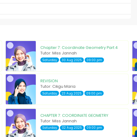
Chapter 7: Coordinate Geometry Part 4
Tutor: Miss Jannah
Saturday
30 Aug 2025
09:00 pm
REVISION
Tutor: Cikgu Maria
Saturday
23 Aug 2025
09:00 pm
CHAPTER 7: COORDINATE GEOMETRY
Tutor: Miss Jannah
Saturday
02 Aug 2025
09:00 pm