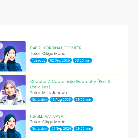
BAB 7 : KORDINAT GEOMETRI
Tutor: Cikgu Maria
Tuesday
02 Sep 2025
08:00 pm
Chapter 7: Coordinate Geometry (Part 3:
Exercises)
Tutor: Miss Jannah
Saturday
16 Aug 2025
09:00 pm
PERSEDIAAN UASA
Tutor: Cikgu Maria
Saturday
07 Sep 2024
09:00 pm