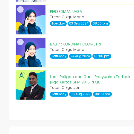
PERSEDIAAN UASA
Tutor: Cikgu Maria
Tuesday
03 Sep 2024
08:00 pm
BAB 7 : KORDINAT GEOMETRI
Tutor: Cikgu Maria
Saturday
24 Aug 2024
09:00 pm
Luas Poligon dan Garis Penyuaian Terbaik
juga Kertas SPM 2016 P1 Q8
Tutor: Cikgu Jon
Saturday
06 Aug 2022
08:00 pm