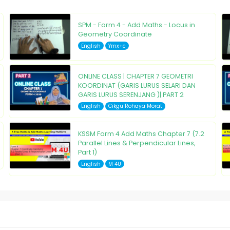
SPM - Form 4 - Add Maths - Locus in
Geometry Coordinate
English
Ymx+c
ONLINE CLASS | CHAPTER 7 GEOMETRI
KOORDINAT (GARIS LURUS SELARI DAN
GARIS LURUS SERENJANG )| PART 2
English
Cikgu Rohaya Morat
KSSM Form 4 Add Maths Chapter 7 (7.2
Parallel Lines & Perpendicular Lines,
Part 1)
English
M 4U