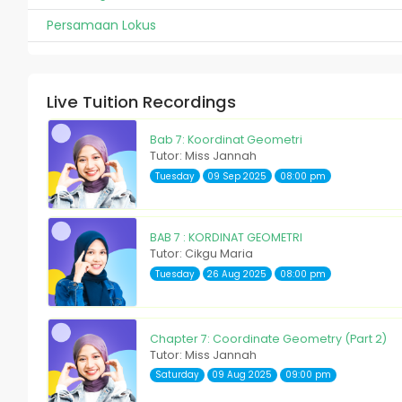
Persamaan Lokus
Live Tuition Recordings
Bab 7: Koordinat Geometri
Tutor: Miss Jannah
Tuesday
09 Sep 2025
08:00 pm
BAB 7 : KORDINAT GEOMETRI
Tutor: Cikgu Maria
Tuesday
26 Aug 2025
08:00 pm
Chapter 7: Coordinate Geometry (Part 2)
Tutor: Miss Jannah
Saturday
09 Aug 2025
09:00 pm